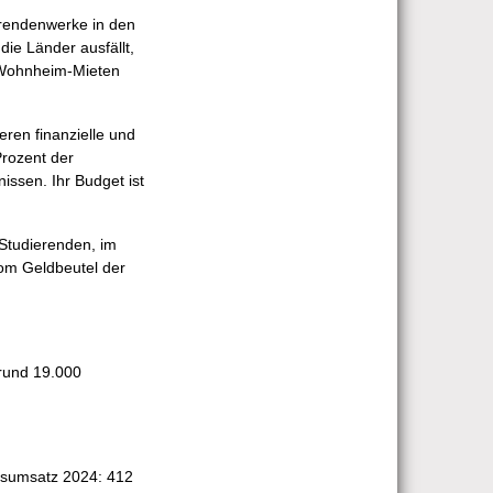
erendenwerke in den
ie Länder ausfällt,
 Wohnheim-Mieten
ren finanzielle und
Prozent der
issen. Ihr Budget ist
 Studierenden, im
vom Geldbeutel der
 rund 19.000
resumsatz 2024: 412