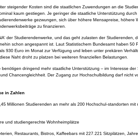
iter steigender Kosten sind die staatlichen Zuwendungen an die Studi
inal kaum gestiegen. Je geringer die staatliche Unterstützung durch d
Studierendenwerke gezwungen, sich über höhere Mensapreise, höhere
ndenwerksbeiträge zu finanzieren.
A‘ der Studierendenwerke, und das geht zulasten der Studierenden, de
hnehin schon angespannt ist. Laut Statistischem Bundesamt haben 50 
ls 930 Euro im Monat zur Verfügung und leben unter prekären Verhältn
diese Naht droht zu platzen bei weiteren finanziellen Belastungen.
benötigen dringend mehr staatliche Unterstützung – im Interesse der
 und Chancengleichheit. Der Zugang zur Hochschulbildung darf nicht 
e in Zahlen
,45 Millionen Studierenden an mehr als 200 Hochschul-standorten mit
re und studiengerechte Wohnheimplätze
erien, Restaurants, Bistros, Kaffeebars mit 227.221 Sitzplätzen, Jah