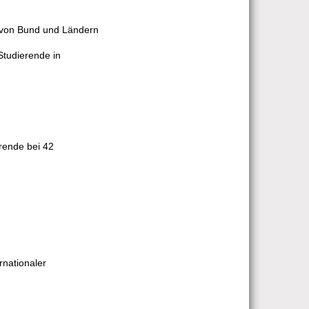
g von Bund und Ländern
Studierende in
rende bei 42
rnationaler