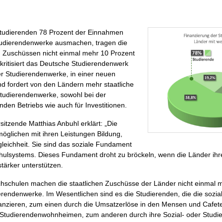
tudierenden 78 Prozent der Einnahmen
udierendenwerke ausmachen, tragen die
n Zuschüssen nicht einmal mehr 10 Prozent
 kritisiert das Deutsche Studierendenwerk
r Studierendenwerke, in einer neuen
nd fordert von den Ländern mehr staatliche
Studierendenwerke, sowohl bei der
nden Betriebs wie auch für Investitionen.
tzende Matthias Anbuhl erklärt: „Die
öglichen mit ihren Leistungen Bildung,
leichheit. Sie sind das soziale Fundament
ulsystems. Dieses Fundament droht zu bröckeln, wenn die Länder ih
 stärker unterstützen.
chschulen machen die staatlichen Zuschüsse der Länder nicht einmal 
rendenwerke. Im Wesentlichen sind es die Studierenden, die die sozi
anzieren, zum einen durch die Umsatzerlöse in den Mensen und Cafete
Studierendenwohnheimen, zum anderen durch ihre Sozial- oder Studi