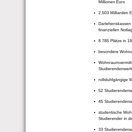
Millionen Euro
2,503 Milliarden 
Darlehenskassen m
finanziellen Notl
8.785 Plätze in 1
besondere Wohnan
Wohnraumvermittlu
Studierendenwer
rollstuhlgängige
52 Studierendenwe
45 Studierendenwe
studentische Wohn
Studierender in 
33 Studierendenw