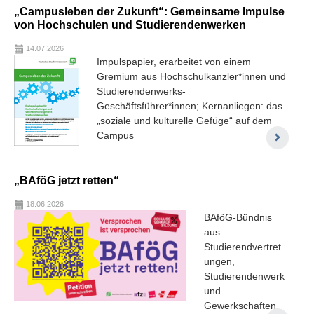
„Campusleben der Zukunft“: Gemeinsame Impulse
von Hochschulen und Studierendenwerken
14.07.2026
Impulspapier, erarbeitet von einem
Gremium aus Hochschulkanzler*innen und
Studierendenwerks-
Geschäftsführer*innen; Kernanliegen: das
„soziale und kulturelle Gefüge“ auf dem
Campus
„BAföG jetzt retten“
18.06.2026
BAföG-Bündnis
aus
Studierendvertret
ungen,
Studierendenwerk
und
Gewerkschaften