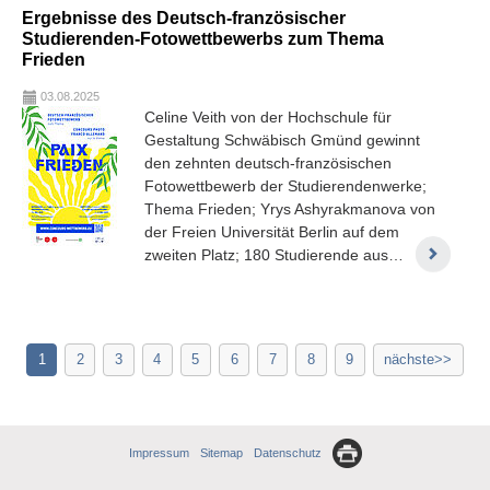
Ergebnisse des Deutsch-französischer
Studierenden-Fotowettbewerbs zum Thema
Frieden
03.08.2025
Celine Veith von der Hochschule für
Gestaltung Schwäbisch Gmünd gewinnt
den zehnten deutsch-französischen
Fotowettbewerb der Studierendenwerke;
Thema Frieden; Yrys Ashyrakmanova von
der Freien Universität Berlin auf dem
zweiten Platz; 180 Studierende aus…
1
2
3
4
5
6
7
8
9
nächste
Impressum
Sitemap
Datenschutz