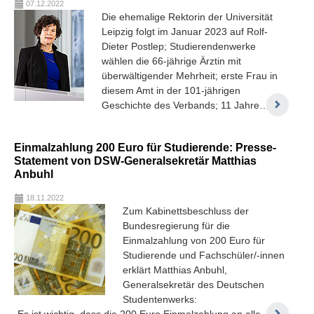
07.12.2022
Die ehemalige Rektorin der Universität
Leipzig folgt im Januar 2023 auf Rolf-
Dieter Postlep; Studierendenwerke
wählen die 66-jährige Ärztin mit
überwältigender Mehrheit; erste Frau in
diesem Amt in der 101-jährigen
Geschichte des Verbands; 11 Jahre…
Einmalzahlung 200 Euro für Studierende: Presse-
Statement von DSW-Generalsekretär Matthias
Anbuhl
18.11.2022
Zum Kabinettsbeschluss der
Bundesregierung für die
Einmalzahlung von 200 Euro für
Studierende und Fachschüler/-innen
erklärt Matthias Anbuhl,
Generalsekretär des Deutschen
Studentenwerks:
„Es ist wichtig, dass die 200 Euro Einmalzahlung an alle…